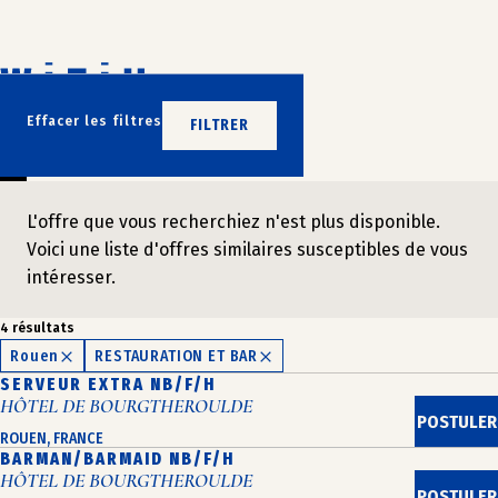
Aller
au
contenu
N’ATTENDEZ PLUS
Effacer les filtres
FILTRER
REJOIGNEZ-NOUS
L'offre que vous recherchiez n'est plus disponible.
Voici une liste d'offres similaires susceptibles de vous
intéresser.
4 résultats
Rouen
RESTAURATION ET BAR
SERVEUR EXTRA NB/F/H
HÔTEL DE BOURGTHEROULDE
POSTULER
ROUEN, FRANCE
BARMAN/BARMAID NB/F/H
HÔTEL DE BOURGTHEROULDE
POSTULER