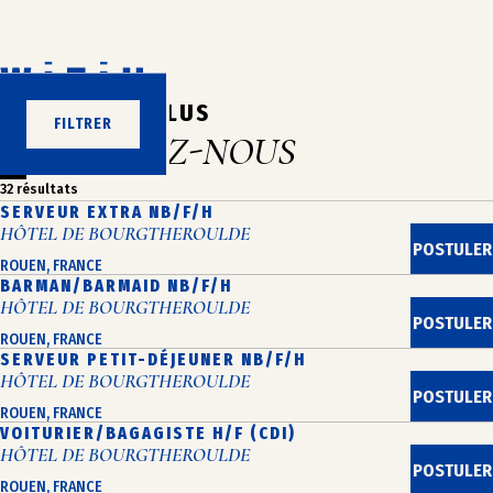
Aller
au
contenu
N’ATTENDEZ PLUS
FILTRER
REJOIGNEZ-NOUS
32 résultats
SERVEUR EXTRA NB/F/H
HÔTEL DE BOURGTHEROULDE
POSTULER
ROUEN, FRANCE
BARMAN/BARMAID NB/F/H
HÔTEL DE BOURGTHEROULDE
POSTULER
ROUEN, FRANCE
SERVEUR PETIT-DÉJEUNER NB/F/H
HÔTEL DE BOURGTHEROULDE
POSTULER
ROUEN, FRANCE
VOITURIER/BAGAGISTE H/F (CDI)
HÔTEL DE BOURGTHEROULDE
POSTULER
ROUEN, FRANCE