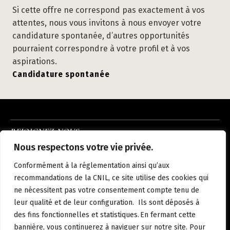
Si cette offre ne correspond pas exactement à vos
attentes, nous vous invitons à nous envoyer votre
candidature spontanée, d’autres opportunités
pourraient correspondre à votre profil et à vos
aspirations.
Candidature spontanée
REJOIGNEZ-NOUS
INSTAGRAM
LINKEDIN
FACEBOOK
Nous respectons votre vie privée.
À PROPOS
NOUS REJOINDRE
NOS HÔTELS
ACTUALITÉS
CONTACT
Conformément à la réglementation ainsi qu’aux
MENTIONS LÉGALES
POLITIQUE DE CONFIDENTIALITÉ
recommandations de la CNIL, ce site utilise des cookies qui
ne nécessitent pas votre consentement compte tenu de
leur qualité et de leur configuration. Ils sont déposés à
des fins fonctionnelles et statistiques. En fermant cette
FR
bannière, vous continuerez à naviguer sur notre site. Pour