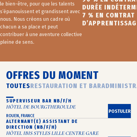
le bien-être, pour que les talents
DURÉE INDÉTERM
s’épanouissent et grandissent avec
7 % EN CONTRAT
nous. Nous créons un cadre où
D’APPRENTISSAG
chacun a sa place et peut
contribuer à une aventure collective
pleine de sens.
OFFRES DU MOMENT
TOUTES
RESTAURATION ET BAR
ADMINISTR
SUPERVISEUR BAR NB/F/H
HÔTEL DE BOURGTHEROULDE
POSTULER
ROUEN, FRANCE
ALTERNANT(E) ASSISTANT DE
DIRECTION (NB/F/H)
HÔTEL IBIS STYLES LILLE CENTRE GARE