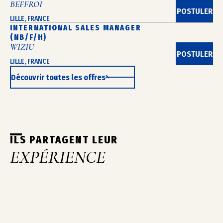
BEFFROI
POSTULER
LILLE, FRANCE
INTERNATIONAL SALES MANAGER
(NB/F/H)
WIZIU
POSTULER
LILLE, FRANCE
Découvrir toutes les offres
ILS PARTAGENT LEUR
EXPÉRIENCE
KYLANE
LAURENT
ANAIS
NI
COUVENT DES
HOLIDAY INN
HÔTEL LE
HÔT
MINIMES
LE TOUQUET
BOURGTHERO
L'H
ÉVENEMENTIEL,
– LE PICARDY
ROUEN
GAN
CUISINE,
SPA, CDI
RES
CDI