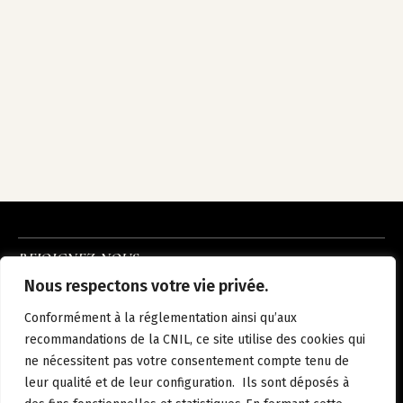
REJOIGNEZ-NOUS
INSTAGRAM
LINKEDIN
FACEBOOK
Nous respectons votre vie privée.
À PROPOS
NOUS REJOINDRE
NOS HÔTELS
ACTUALITÉS
CONTACT
Conformément à la réglementation ainsi qu’aux
MENTIONS LÉGALES
POLITIQUE DE CONFIDENTIALITÉ
recommandations de la CNIL, ce site utilise des cookies qui
ne nécessitent pas votre consentement compte tenu de
leur qualité et de leur configuration. Ils sont déposés à