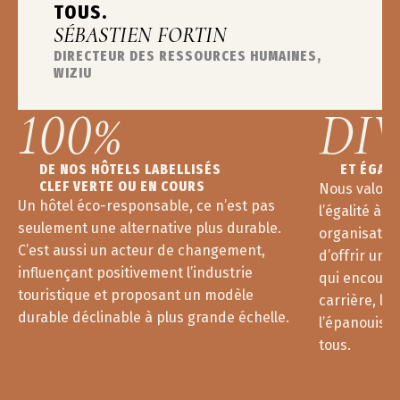
TOUS.
SÉBASTIEN FORTIN
DIRECTEUR DES RESSOURCES HUMAINES,
WIZIU
100%
DI
DE NOS HÔTELS LABELLISÉS
ET ÉGALI
CLEF VERTE OU EN COURS
Nous valoris
Un hôtel éco-responsable, ce n’est pas
l’égalité à t
seulement une alternative plus durable.
organisatio
C’est aussi un acteur de changement,
d’offrir un 
influençant positivement l’industrie
qui encoura
touristique et proposant un modèle
carrière, la
durable déclinable à plus grande échelle.
l’épanouiss
tous.