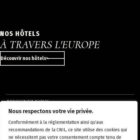
NOS HÔTELS
À TRAVERS L'EUROPE
Découvrir nos hôtels
REJOIGNEZ-NOUS
INSTAGRAM
LINKEDIN
FACEBOOK
Nous respectons votre vie privée.
À PROPOS
NOUS REJOINDRE
NOS HÔTELS
ACTUALITÉS
CONTACT
Conformément à la réglementation ainsi qu’aux
MENTIONS LÉGALES
POLITIQUE DE CONFIDENTIALITÉ
recommandations de la CNIL, ce site utilise des cookies qui
ne nécessitent pas votre consentement compte tenu de