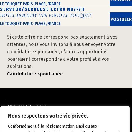
LE TOUQUET-PARIS-PLAGE, FRANCE
SERVEUR/SERVEUSE EXTRA NB/F/H
HÔTEL HOLIDAY INN VOCO LE TOUQUET
POSTULER
LE TOUQUET-PARIS-PLAGE, FRANCE
Si cette offre ne correspond pas exactement à vos
attentes, nous vous invitons à nous envoyer votre
candidature spontanée, d’autres opportunités
pourraient correspondre à votre profil et à vos
aspirations.
Candidature spontanée
REJOIGNEZ-NOUS
INSTAGRAM
LINKEDIN
FACEBOOK
Nous respectons votre vie privée.
À PROPOS
NOUS REJOINDRE
NOS HÔTELS
ACTUALITÉS
CONTACT
Conformément à la réglementation ainsi qu’aux
MENTIONS LÉGALES
POLITIQUE DE CONFIDENTIALITÉ