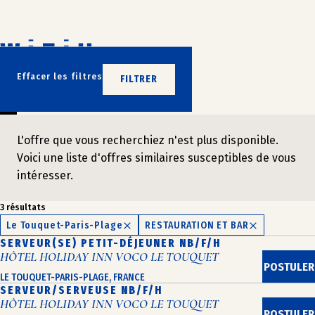
Aller
au
contenu
N’ATTENDEZ PLUS
Effacer les filtres
FILTRER
REJOIGNEZ-NOUS
L'offre que vous recherchiez n'est plus disponible.
Voici une liste d'offres similaires susceptibles de vous
intéresser.
3 résultats
Le Touquet-Paris-Plage
RESTAURATION ET BAR
SERVEUR(SE) PETIT-DÉJEUNER NB/F/H
HÔTEL HOLIDAY INN VOCO LE TOUQUET
POSTULER
LE TOUQUET-PARIS-PLAGE, FRANCE
SERVEUR/SERVEUSE NB/F/H
HÔTEL HOLIDAY INN VOCO LE TOUQUET
POSTULER