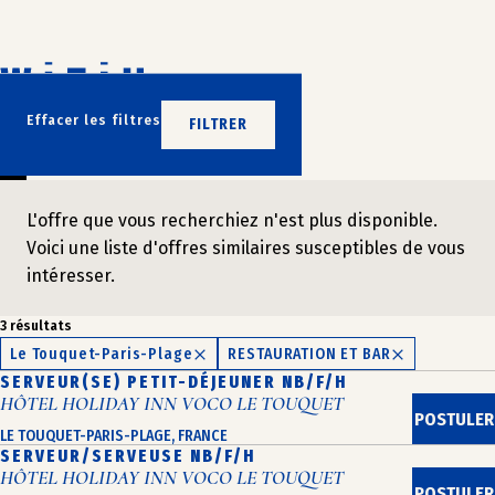
Aller
au
contenu
N’ATTENDEZ PLUS
Effacer les filtres
FILTRER
REJOIGNEZ-NOUS
L'offre que vous recherchiez n'est plus disponible.
Voici une liste d'offres similaires susceptibles de vous
intéresser.
3 résultats
Le Touquet-Paris-Plage
RESTAURATION ET BAR
SERVEUR(SE) PETIT-DÉJEUNER NB/F/H
HÔTEL HOLIDAY INN VOCO LE TOUQUET
POSTULER
LE TOUQUET-PARIS-PLAGE, FRANCE
SERVEUR/SERVEUSE NB/F/H
HÔTEL HOLIDAY INN VOCO LE TOUQUET
POSTULER