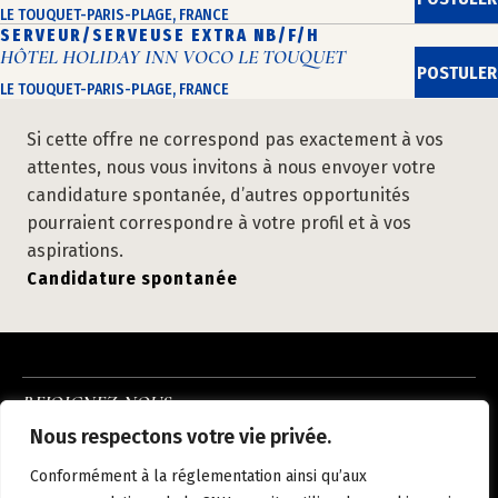
LE TOUQUET-PARIS-PLAGE, FRANCE
SERVEUR/SERVEUSE EXTRA NB/F/H
HÔTEL HOLIDAY INN VOCO LE TOUQUET
POSTULER
LE TOUQUET-PARIS-PLAGE, FRANCE
Si cette offre ne correspond pas exactement à vos
attentes, nous vous invitons à nous envoyer votre
candidature spontanée, d’autres opportunités
pourraient correspondre à votre profil et à vos
aspirations.
Candidature spontanée
REJOIGNEZ-NOUS
INSTAGRAM
LINKEDIN
FACEBOOK
Nous respectons votre vie privée.
À PROPOS
NOUS REJOINDRE
NOS HÔTELS
ACTUALITÉS
CONTACT
Conformément à la réglementation ainsi qu’aux
MENTIONS LÉGALES
POLITIQUE DE CONFIDENTIALITÉ