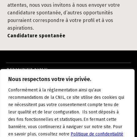
attentes, nous vous invitons à nous envoyer votre
candidature spontanée, d’autres opportunités
pourraient correspondre à votre profil et à vos
aspirations.
Candidature spontanée
REJOIGNEZ-NOUS
INSTAGRAM
LINKEDIN
FACEBOOK
Nous respectons votre vie privée.
À PROPOS
NOUS REJOINDRE
NOS HÔTELS
ACTUALITÉS
CONTACT
Conformément à la réglementation ainsi qu’aux
MENTIONS LÉGALES
POLITIQUE DE CONFIDENTIALITÉ
recommandations de la CNIL, ce site utilise des cookies qui
ne nécessitent pas votre consentement compte tenu de
leur qualité et de leur configuration. Ils sont déposés à
des fins fonctionnelles et statistiques. En fermant cette
FR
bannière, vous continuerez à naviguer sur notre site. Pour
en savoir plus, consultez notre
Politique de confidentialité