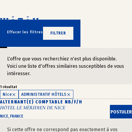
Aller
au
contenu
N’ATTENDEZ PLUS
Effacer les filtres
FILTRER
REJOIGNEZ-NOUS
L'offre que vous recherchiez n'est plus disponible.
Voici une liste d'offres similaires susceptibles de vous
intéresser.
1 résultat
Nice
ADMINISTRATIF HÔTELS
ALTERNANT(E) COMPTABLE NB/F/H
HÔTEL LE MÉRIDIEN DE NICE
POSTULER
NICE, FRANCE
Si cette offre ne correspond pas exactement à vos