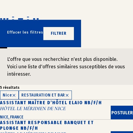
Aller
au
contenu
N’ATTENDEZ PLUS
Effacer les filtres
FILTRER
REJOIGNEZ-NOUS
L'offre que vous recherchiez n'est plus disponible.
Voici une liste d'offres similaires susceptibles de vous
intéresser.
5 résultats
Nice
RESTAURATION ET BAR
ASSISTANT MAÎTRE D’HÔTEL ELAIO NB/F/H
HÔTEL LE MÉRIDIEN DE NICE
POSTULER
NICE, FRANCE
ASSISTANT RESPONSABLE BANQUET ET
PLONGE NB/F/H