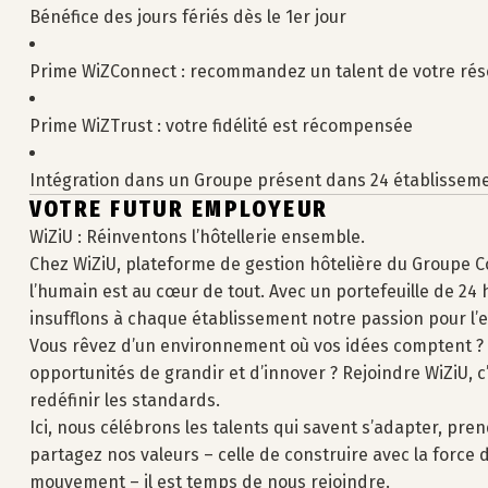
Bénéfice des jours fériés dès le 1er jour
Prime WiZConnect : recommandez un talent de votre ré
Prime WiZTrust : votre fidélité est récompensée
Intégration dans un Groupe présent dans 24 établisseme
VOTRE FUTUR EMPLOYEUR
WiZiU : Réinventons l’hôtellerie ensemble.
Chez WiZiU, plateforme de gestion hôtelière du Groupe Cov
l’humain est au cœur de tout. Avec un portefeuille de 24 h
insufflons à chaque établissement notre passion pour l’ex
Vous rêvez d’un environnement où vos idées comptent ? O
opportunités de grandir et d’innover ? Rejoindre WiZiU, c
redéfinir les standards.
Ici, nous célébrons les talents qui savent s’adapter, prendr
partagez nos valeurs – celle de construire avec la force d
mouvement – il est temps de nous rejoindre.