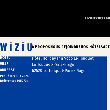
Aller
au
contenu
RECHERCHER
CON
Toutes les offres
DÉTAILS DU POSTE
INTITULÉ DU POSTE
Réceptionniste tournant NB/F/H
À PROPOS
NOUS REJOINDRE
NOS HÔTELS
ACT
CONTRAT
Contrat à Durée Indéterminée
HÔTEL
Hôtel Holiday Inn Voco Le Touquet
VILLE
Le Touquet-Paris-Plage
ADRESSE
62520 Le Touquet-Paris-Plage
Publié le 9 juin 2026
Référence : 1052734