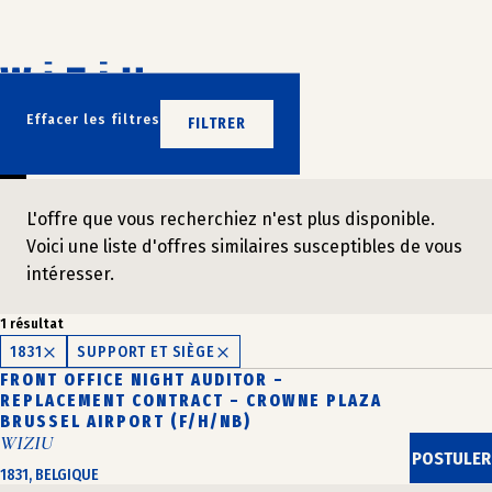
Aller
au
contenu
N’ATTENDEZ PLUS
Effacer les filtres
FILTRER
REJOIGNEZ-NOUS
L'offre que vous recherchiez n'est plus disponible.
Voici une liste d'offres similaires susceptibles de vous
intéresser.
1 résultat
1831
SUPPORT ET SIÈGE
FRONT OFFICE NIGHT AUDITOR –
REPLACEMENT CONTRACT – CROWNE PLAZA
BRUSSEL AIRPORT (F/H/NB)
WIZIU
POSTULER
1831, BELGIQUE