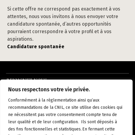
Si cette offre ne correspond pas exactement à vos
attentes, nous vous invitons à nous envoyer votre
candidature spontanée, d’autres opportunités
pourraient correspondre à votre profil et à vos
aspirations.
Candidature spontanée
REJOIGNEZ-NOUS
INSTAGRAM
LINKEDIN
FACEBOOK
Nous respectons votre vie privée.
À PROPOS
NOUS REJOINDRE
NOS HÔTELS
ACTUALITÉS
CONTACT
Conformément à la réglementation ainsi qu’aux
MENTIONS LÉGALES
POLITIQUE DE CONFIDENTIALITÉ
recommandations de la CNIL, ce site utilise des cookies qui
ne nécessitent pas votre consentement compte tenu de
leur qualité et de leur configuration. Ils sont déposés à
des fins fonctionnelles et statistiques. En fermant cette