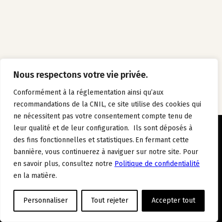
Nous respectons votre vie privée.
Conformément à la réglementation ainsi qu’aux
recommandations de la CNIL, ce site utilise des cookies qui
ne nécessitent pas votre consentement compte tenu de
leur qualité et de leur configuration. Ils sont déposés à
des fins fonctionnelles et statistiques. En fermant cette
REJOIGNEZ-NOUS
bannière, vous continuerez à naviguer sur notre site. Pour
INSTAGRAM
LINKEDIN
FACEBOOK
en savoir plus, consultez notre
Politique de confidentialité
À PROPOS
NOUS REJOINDRE
NOS HÔTELS
ACTUALITÉS
en la matière.
CONTACT
MENTIONS LÉGALES
POLITIQUE DE CONFIDENTIALITÉ
Personnaliser
Tout rejeter
Accepter tout
Tous droits réservés - © 2026 WiZiU