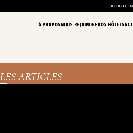
Aller
RECHERCHE
au
contenu
À PROPOS
NOUS REJOINDRE
NOS HÔTELS
ACT
LES ARTICLES