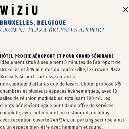
Aller
au
contenu
BRUXELLES, BELGIQUE
CROWNE PLAZA BRUSSELS AIRPORT
1
2
3
4
5
HÔTEL PROCHE AÉROPORT ET POUR GRAND SÉMINAIRE
Idéalement situé à seulement 3 minutes de l’aéroport de
Bruxelles et à 15 minutes du centre-ville, le Crowne Plaza
Brussels Airport
s’adresse
autant
à
une
clientèle
d’
affaires
que de
loisirs. L’hôtel
propose
315
chambres
et
plusieurs espaces événementiels,
avec 18
salles de réunion modulables
,
totalisant 790 m²
.
Les
clients
bénéficient également d’une offre de services
compl
ète, avec notamment
un restaurant,
un
lobby
NOS HÔTELS
avec
réception
ouverte
24h/24
h, un parking sécurisé
ainsi
qu’un espace bien-être avec hammam et sauna.