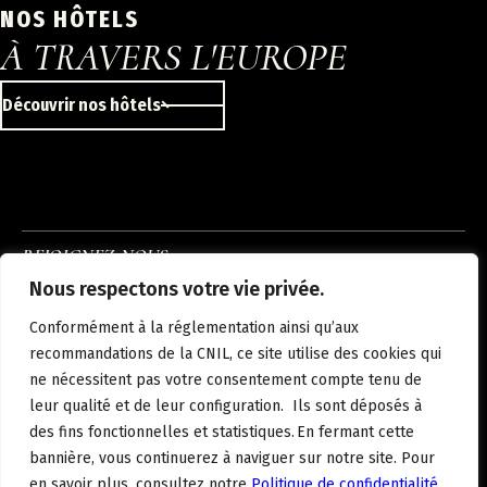
NOS HÔTELS
À TRAVERS L'EUROPE
Découvrir nos hôtels
REJOIGNEZ-NOUS
INSTAGRAM
LINKEDIN
FACEBOOK
Nous respectons votre vie privée.
À PROPOS
NOUS REJOINDRE
NOS HÔTELS
ACTUALITÉS
CONTACT
Conformément à la réglementation ainsi qu’aux
MENTIONS LÉGALES
POLITIQUE DE CONFIDENTIALITÉ
recommandations de la CNIL, ce site utilise des cookies qui
ne nécessitent pas votre consentement compte tenu de
leur qualité et de leur configuration. Ils sont déposés à
des fins fonctionnelles et statistiques. En fermant cette
FR
bannière, vous continuerez à naviguer sur notre site. Pour
en savoir plus, consultez notre
Politique de confidentialité