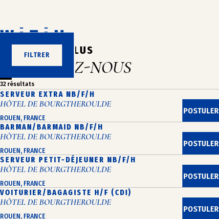
Aller
au
contenu
N’ATTENDEZ PLUS
FILTRER
REJOIGNEZ-NOUS
32 résultats
SERVEUR EXTRA NB/F/H
HÔTEL DE BOURGTHEROULDE
POSTULER
ROUEN, FRANCE
BARMAN/BARMAID NB/F/H
HÔTEL DE BOURGTHEROULDE
POSTULER
ROUEN, FRANCE
SERVEUR PETIT-DÉJEUNER NB/F/H
HÔTEL DE BOURGTHEROULDE
POSTULER
ROUEN, FRANCE
VOITURIER/BAGAGISTE H/F (CDI)
HÔTEL DE BOURGTHEROULDE
POSTULER
ROUEN, FRANCE