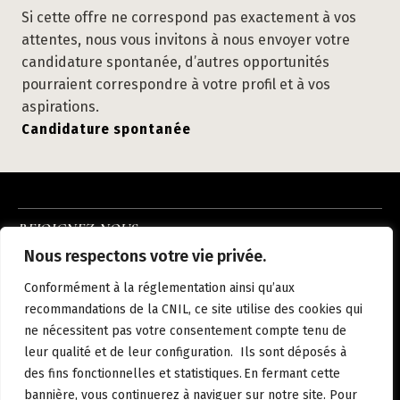
Si cette offre ne correspond pas exactement à vos
attentes, nous vous invitons à nous envoyer votre
candidature spontanée, d’autres opportunités
pourraient correspondre à votre profil et à vos
aspirations.
Candidature spontanée
REJOIGNEZ-NOUS
INSTAGRAM
LINKEDIN
FACEBOOK
Nous respectons votre vie privée.
À PROPOS
NOUS REJOINDRE
NOS HÔTELS
ACTUALITÉS
CONTACT
Conformément à la réglementation ainsi qu’aux
MENTIONS LÉGALES
POLITIQUE DE CONFIDENTIALITÉ
recommandations de la CNIL, ce site utilise des cookies qui
ne nécessitent pas votre consentement compte tenu de
leur qualité et de leur configuration. Ils sont déposés à
des fins fonctionnelles et statistiques. En fermant cette
FR
bannière, vous continuerez à naviguer sur notre site. Pour