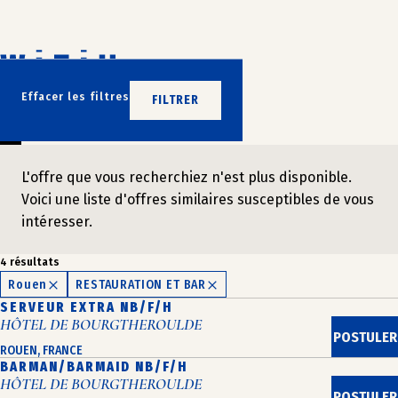
Aller
au
contenu
N’ATTENDEZ PLUS
Effacer les filtres
FILTRER
REJOIGNEZ-NOUS
L'offre que vous recherchiez n'est plus disponible.
Voici une liste d'offres similaires susceptibles de vous
intéresser.
4 résultats
Rouen
RESTAURATION ET BAR
SERVEUR EXTRA NB/F/H
HÔTEL DE BOURGTHEROULDE
POSTULER
ROUEN, FRANCE
BARMAN/BARMAID NB/F/H
HÔTEL DE BOURGTHEROULDE
POSTULER