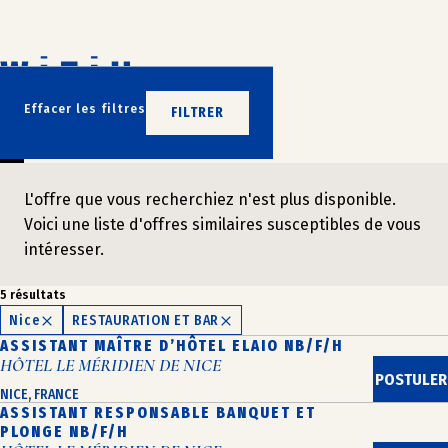
Aller
au
contenu
N’ATTENDEZ PLUS
Effacer les filtres
FILTRER
REJOIGNEZ-NOUS
L'offre que vous recherchiez n'est plus disponible.
Voici une liste d'offres similaires susceptibles de vous
intéresser.
5 résultats
Nice
RESTAURATION ET BAR
ASSISTANT MAÎTRE D’HÔTEL ELAIO NB/F/H
HÔTEL LE MÉRIDIEN DE NICE
POSTULER
NICE, FRANCE
ASSISTANT RESPONSABLE BANQUET ET
PLONGE NB/F/H