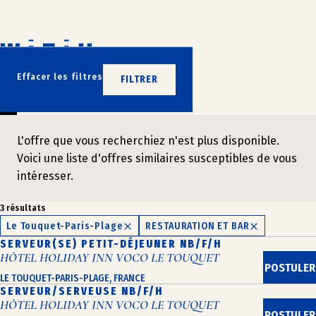
Aller
au
contenu
N’ATTENDEZ PLUS
Effacer les filtres
FILTRER
REJOIGNEZ-NOUS
L'offre que vous recherchiez n'est plus disponible.
Voici une liste d'offres similaires susceptibles de vous
intéresser.
3 résultats
Le Touquet-Paris-Plage
RESTAURATION ET BAR
SERVEUR(SE) PETIT-DÉJEUNER NB/F/H
HÔTEL HOLIDAY INN VOCO LE TOUQUET
POSTULER
LE TOUQUET-PARIS-PLAGE, FRANCE
SERVEUR/SERVEUSE NB/F/H
HÔTEL HOLIDAY INN VOCO LE TOUQUET
POSTULER