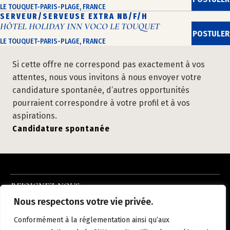
LE TOUQUET-PARIS-PLAGE, FRANCE
SERVEUR/SERVEUSE EXTRA NB/F/H
HÔTEL HOLIDAY INN VOCO LE TOUQUET
POSTULER
LE TOUQUET-PARIS-PLAGE, FRANCE
Si cette offre ne correspond pas exactement à vos
attentes, nous vous invitons à nous envoyer votre
candidature spontanée, d’autres opportunités
pourraient correspondre à votre profil et à vos
aspirations.
Candidature spontanée
REJOIGNEZ-NOUS
INSTAGRAM
LINKEDIN
FACEBOOK
Nous respectons votre vie privée.
À PROPOS
NOUS REJOINDRE
NOS HÔTELS
ACTUALITÉS
CONTACT
Conformément à la réglementation ainsi qu’aux
MENTIONS LÉGALES
POLITIQUE DE CONFIDENTIALITÉ